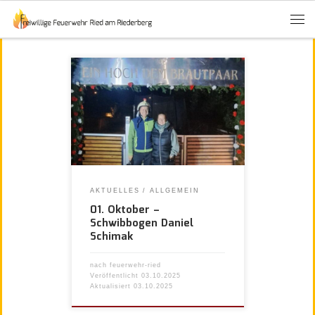
AKTUELLES
ALLGEMEIN
01. Oktober –
Schwibbogen Daniel
Schimak
nach
feuerwehr-ried
Veröffentlicht
03.10.2025
Aktualisiert
03.10.2025