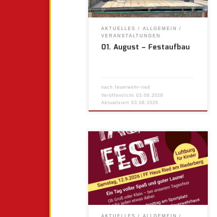
AKTUELLES
ALLGEMEIN
VERANSTALTUNGEN
01. August – Festaufbau
nach
feuerwehr-ried
Veröffentlicht
03.08.2026
Aktualisiert
03.08.2026
AKTUELLES
ALLGEMEIN