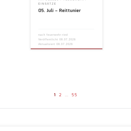
EINSÄTZE
05. Juli – Reittunier
nach
feuerwehr-ried
Veröffentlicht
08.07.2026
Aktualisiert
08.07.2026
1
2
…
55