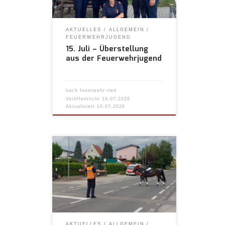
AKTUELLES
ALLGEMEIN
FEUERWEHRJUGEND
15. Juli – Überstellung
aus der Feuerwehrjugend
nach
feuerwehr-ried
Veröffentlicht
16.07.2026
Aktualisiert
16.07.2026
AKTUELLES
ALLGEMEIN