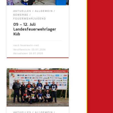
AKTUELLES
ALLGEMEIN
BEWERBE
FEUERWEHRJUGEND
09 – 12. Juli
Landesfeuerwehrlager
Küb
nach
feuerwehr-ried
Veröffentlicht
15.07.2026
Aktualisiert
16.07.2026
AKTUELLES
ALLGEMEIN