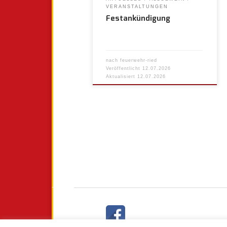
VERANSTALTUNGEN
Festankündigung
nach
feuerwehr-ried
Veröffentlicht
12.07.2026
Aktualisiert
12.07.2026
Beitragsnavigation