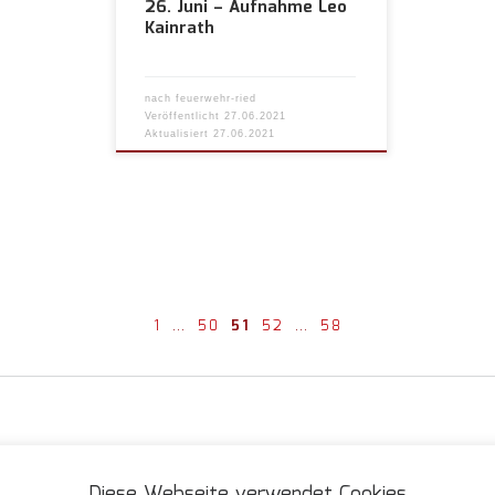
26. Juni – Aufnahme Leo
Kainrath
nach
feuerwehr-ried
Veröffentlicht
27.06.2021
Aktualisiert
27.06.2021
1
…
50
51
52
…
58
§