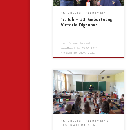
AKTUELLES
ALLGEMEIN
17. Juli – 30. Geburtstag
Victoria Digruber
nach
feuerwehr-ried
Veröffentlicht
25.07.2021
Aktualisiert
25.07.2021
AKTUELLES
ALLGEMEIN
FEUERWEHRJUGEND