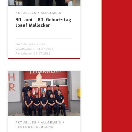
AKTUELLES
ALLGEMEIN
30. Juni – 80. Geburtstag
Josef Mellecker
nach
feuerwehr-ried
Veröffentlicht
04.07.2021
Aktualisiert
04.07.2021
AKTUELLES
ALLGEMEIN
FEUERWEHRJUGEND