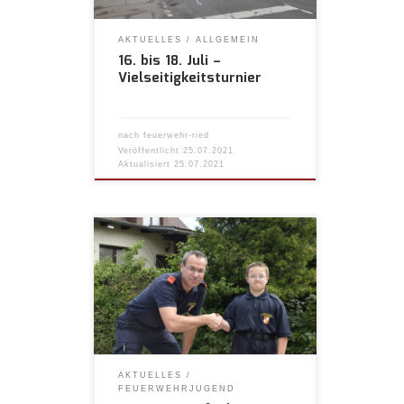
AKTUELLES
ALLGEMEIN
16. bis 18. Juli –
Vielseitigkeitsturnier
nach
feuerwehr-ried
Veröffentlicht
25.07.2021
Aktualisiert
25.07.2021
AKTUELLES
FEUERWEHRJUGEND