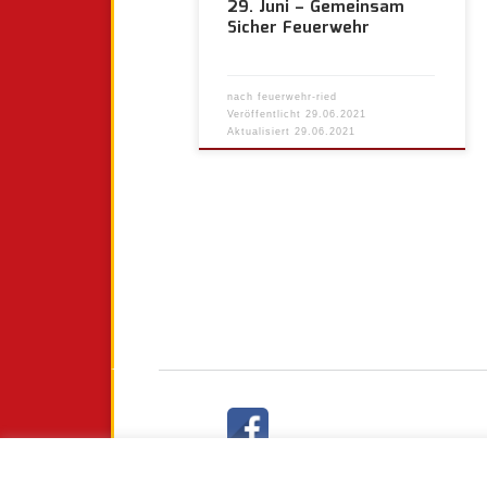
29. Juni – Gemeinsam
Sicher Feuerwehr
nach
feuerwehr-ried
Veröffentlicht
29.06.2021
Aktualisiert
29.06.2021
Beitragsnavigation
Neuere Beiträge