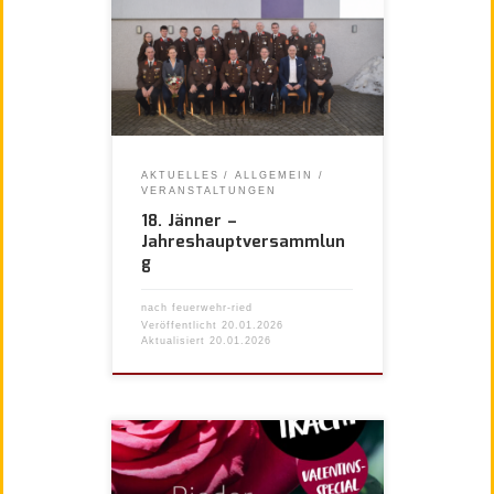
AKTUELLES
ALLGEMEIN
VERANSTALTUNGEN
18. Jänner –
Jahreshauptversammlun
g
nach
feuerwehr-ried
Veröffentlicht
20.01.2026
Aktualisiert
20.01.2026