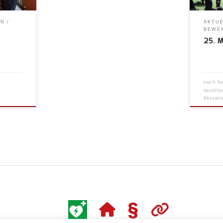
IN
AKTU
BEWE
25. 
nach
fe
Veröffe
Aktuali
§