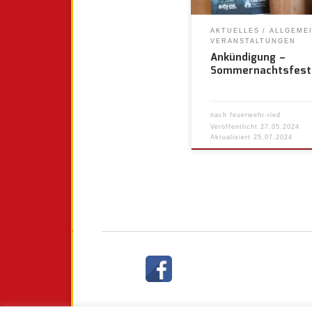
AKTUELLES
ALLGEME
VERANSTALTUNGEN
Ankündigung –
Sommernachtsfest
nach
feuerwehr-ried
Veröffentlicht
27.05.2024
Aktualisiert
25.07.2024