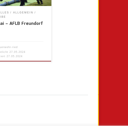
ELLES
ALLGEMEIN
RBE
Mai – AFLB Freundorf
uerwehr-ried
ntlicht
27.05.2024
siert
27.05.2024