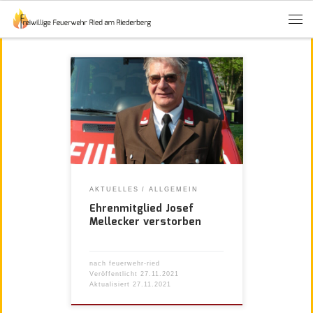
AKTUELLES
ALLGEMEIN
Ehrenmitglied Josef
Mellecker verstorben
nach
feuerwehr-ried
Veröffentlicht
27.11.2021
Aktualisiert
27.11.2021