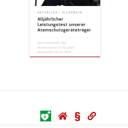
AKTUELLES
ALLGEMEIN
Alljährlicher
Leistungstest unserer
Atemschutzgeräteträger
nach
feuerwehr-ried
Veröffentlicht
23.03.2019
Aktualisiert
04.12.2019
§