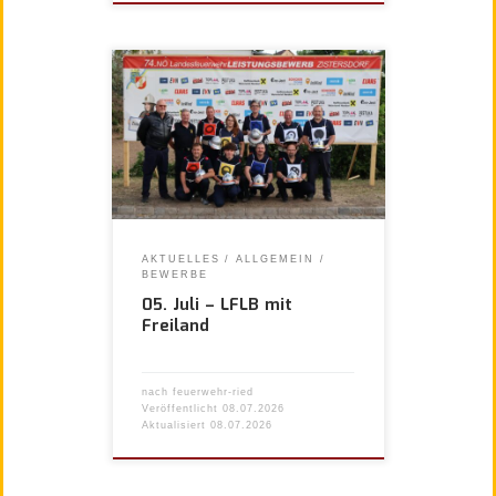
AKTUELLES
ALLGEMEIN
BEWERBE
05. Juli – LFLB mit
Freiland
nach
feuerwehr-ried
Veröffentlicht
08.07.2026
Aktualisiert
08.07.2026