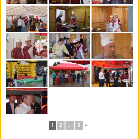
1
2
...
6
►