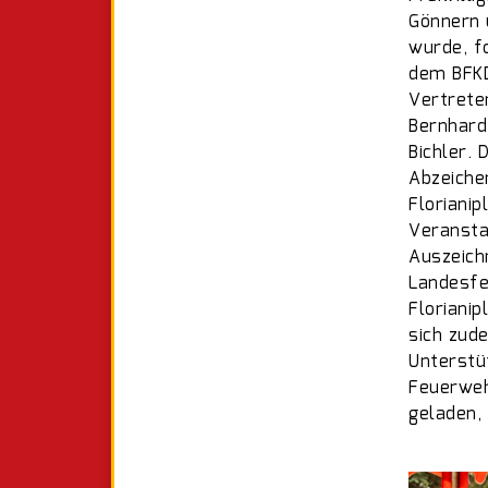
Gönnern 
wurde, f
dem BFKD
Vertrete
Bernhard
Bichler.
Abzeiche
Floriani
Veransta
Auszeich
Landesfe
Floriani
sich zud
Unterstü
Feuerweh
geladen,