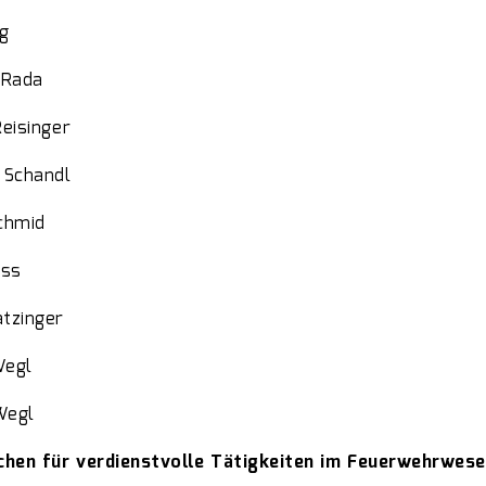
ng
 Rada
Reisinger
 Schandl
chmid
ess
tzinger
Wegl
Wegl
chen für verdienstvolle Tätigkeiten im Feuerwehrwese