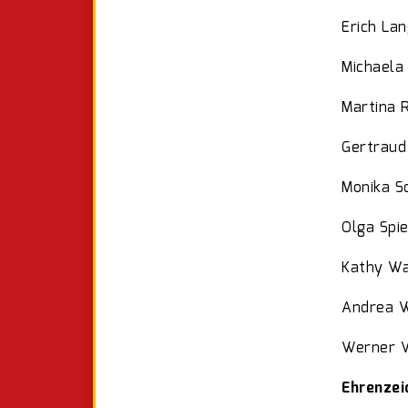
Erich La
Michaela
Martina 
Gertraud
Monika S
Olga Spi
Kathy Wa
Andrea 
Werner 
Ehrenzei