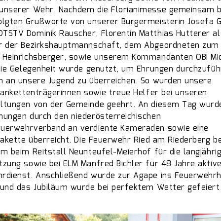
unserer Wehr. Nachdem die Florianimesse gemeinsam 
olgten Grußworte von unserer Bürgermeisterin Josefa G
TSTV Dominik Rauscher, Florentin Matthias Hutterer al
r der Bezirkshauptmannschaft, dem Abgeordneten zum 
 Heinrichsberger, sowie unserem Kommandanten OBI Mi
 Die Gelegenheit wurde genutzt, um Ehrungen durchzufü
n an unsere Jugend zu überreichen. So wurden unsere
plankettenträgerinnen sowie treue Helfer bei unseren
ltungen von der Gemeinde geehrt. An diesem Tag wurd
nungen durch den niederösterreichischen
uerwehrverband an verdiente Kameraden sowie eine
plakette überreicht. Die Feuerwehr Ried am Riederberg b
em beim Reitstall Neunteufel-Meierhof für die langjähri
tzung sowie bei ELM Manfred Bichler für 48 Jahre aktiv
rdienst. Anschließend wurde zur Agape ins Feuerwehr
 und das Jubiläum wurde bei perfektem Wetter gefeiert