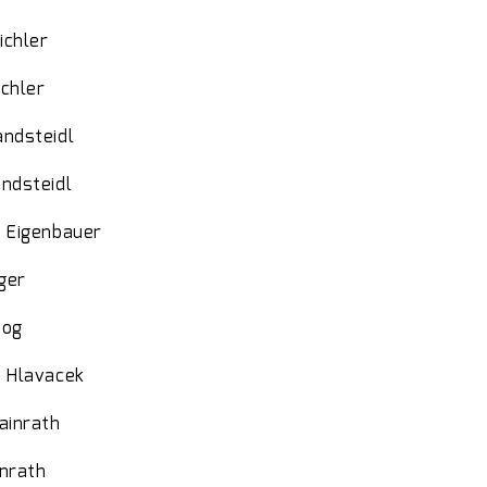
Bichler
ichler
andsteidl
andsteidl
h Eigenbauer
iger
zog
h Hlavacek
ainrath
inrath