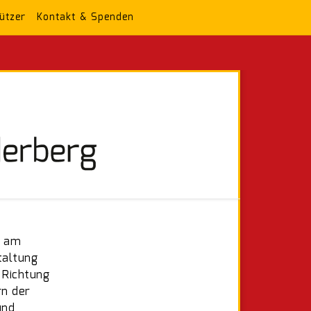
ützer
Kontakt & Spenden
d am
taltung
 Richtung
rn der
und