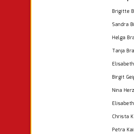
Brigitte 
Sandra B
Helga Br
Tanja Br
Elisabet
Birgit Ge
Nina Her
Elisabet
Christa K
Petra Ka