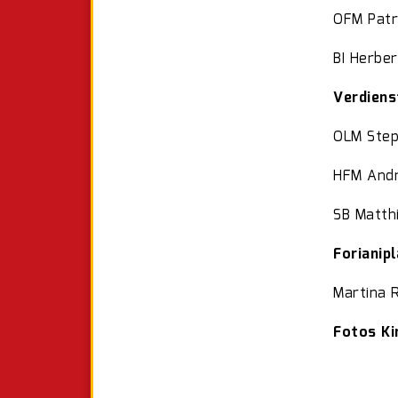
OFM Patr
BI Herber
Verdiens
OLM Step
HFM Andr
SB Matth
Forianip
Martina 
Fotos Ki