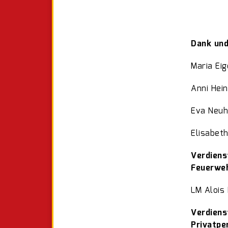
Dank und
Maria Ei
Anni Hein
Eva Neu
Elisabet
Verdiens
Feuerweh
LM Alois
Verdiens
Privatpe