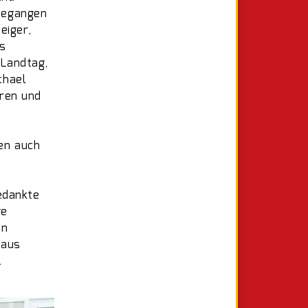
begangen
eiger,
s
Landtag,
chael
hren und
en auch
edankte
ge
en
haus
.