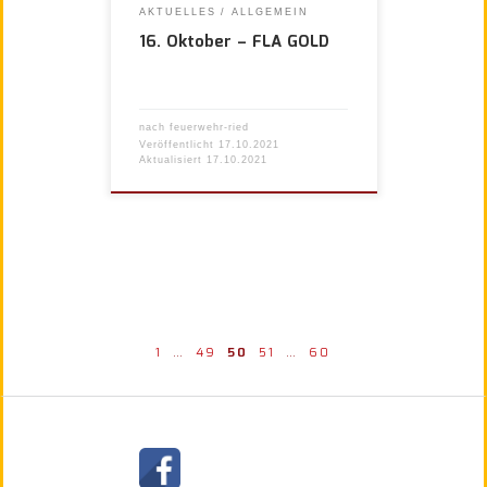
AKTUELLES
ALLGEMEIN
16. Oktober – FLA GOLD
nach
feuerwehr-ried
Veröffentlicht
17.10.2021
Aktualisiert
17.10.2021
Beitragsnavigation
Neuere Beiträge
Ält
1
…
49
50
51
…
60