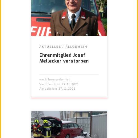
AKTUELLES
ALLGEMEIN
Ehrenmitglied Josef
Mellecker verstorben
nach
feuerwehr-ried
Veröffentlicht
27.11.2021
Aktualisiert
27.11.2021