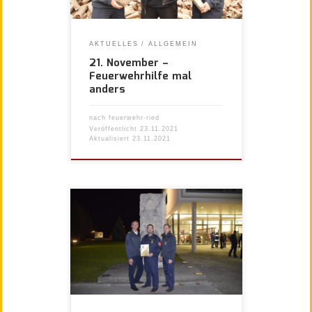
AKTUELLES
ALLGEMEIN
21. November –
Feuerwehrhilfe mal
anders
nach
feuerwehr-ried
Veröffentlicht
23.11.2021
Aktualisiert
23.11.2021