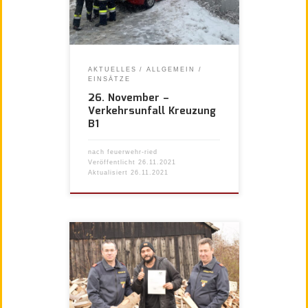
AKTUELLES
ALLGEMEIN
EINSÄTZE
26. November –
Verkehrsunfall Kreuzung
B1
nach
feuerwehr-ried
Veröffentlicht
26.11.2021
Aktualisiert
26.11.2021